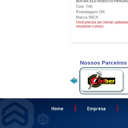
BUCHA ELETRODUTO P/PADRA
Cód. 746
Embalagem UN
Marca INCA
Você precisa ser cliente cadastr
visualizar o preço
Nossos Parceiros
Home
Empresa