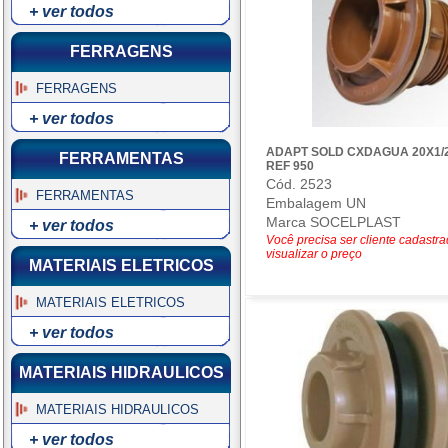
+ ver todos
FERRAGENS
FERRAGENS
+ ver todos
ADAPT SOLD CXDAGUA 20X1/2
FERRAMENTAS
REF 950
Cód. 2523
FERRAMENTAS
Embalagem UN
Marca SOCELPLAST
+ ver todos
Você precisa ser cliente cadastr
visualizar o preço
MATERIAIS ELETRICOS
MATERIAIS ELETRICOS
+ ver todos
MATERIAIS HIDRAULICOS
MATERIAIS HIDRAULICOS
+ ver todos