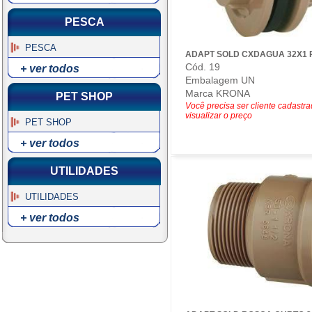
PESCA
PESCA
ADAPT SOLD CXDAGUA 32X1 
Cód. 19
+ ver todos
Embalagem UN
Marca KRONA
PET SHOP
Você precisa ser cliente cadastr
visualizar o preço
PET SHOP
+ ver todos
UTILIDADES
UTILIDADES
+ ver todos